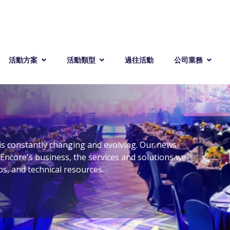
活動方案
活動類型
過往活動
公司業務
is constantly changing and evolving. Our news
Encore's business, the services and solutions we
s, and technical resources.