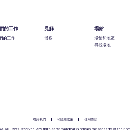
們的工作
見解
場館
們的工作
博客
場館和地區
尋找場地
聯絡我們
私隱權政策
使用條款
a. All Rights Reserved. Any third-party trademarks remain the property of their r